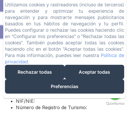
Utilizamos cookies y rastreadores (incluso de terceros)
para entender y optimizar tu experiencia de
navegación y para mostrarte mensajes publicitarios
basados en tus hábitos de navegación y tu perfil.
Puedes configurar o rechazar las cookies haciendo clic
en "Configurar mis preferencias" o "Rechazar todas las
Información Legal
cookies". También puedes aceptar todas las cookies
haciendo clic en el botón "Aceptar todas las cookies".
Titular del Sitio Web:
Para más información, puedes leer nuestra
Política de
Nombre: Juana María Quiñones Ruiz
privacidad
.
Dirección: 11150, Avda. San Miguel nº 58, 4º D,
Rechazar todas
Aceptar todas
Cádiz, España
Correo electrónico:
juani@elarrecifedeconil.com
Teléfono: +34 619 81 89 83
Preferencias
España - Información Adicional Requerida:
NIF/NIE:
Número de Registro de Turismo:
Alta como Autónomo: NIF: 32863145-D
Información sobre