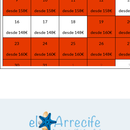
desde 158€
desde 158€
desde 158€
desde 158€
desde
16
17
18
19
2
desde 148€
desde 148€
desde 148€
desde 160€
desde
23
24
25
26
2
desde 160€
desde 160€
desde 160€
desde 148€
desde
30
31
1
2
desde 158€
desde 158€
desde 108€
desde 108€
desde