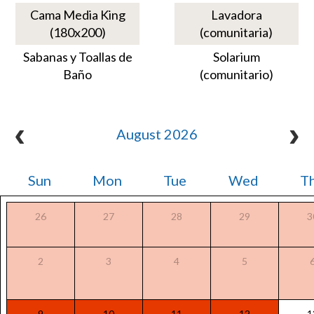
Cama Media King
Lavadora
(180x200)
(comunitaria)
Sabanas y Toallas de
Solarium
Baño
(comunitario)
August 2026
Sun
Mon
Tue
Wed
T
26
27
28
29
3
2
3
4
5
9
10
11
12
1